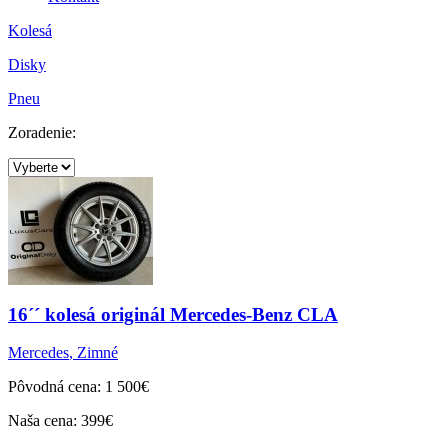
Kolesá
Disky
Pneu
Zoradenie:
16´´ kolesá originál Mercedes-Benz CLA
Mercedes
,
Zimné
Pôvodná cena: 1 500€
Naša cena: 399€