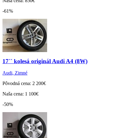
Naša cena: 850€
-61%
17´´ kolesá originál Audi A4 (8W)
Audi
,
Zimné
Pôvodná cena: 2 200€
Naša cena: 1 100€
-50%