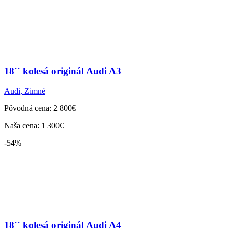
18´´ kolesá originál Audi A3
Audi
,
Zimné
Pôvodná cena: 2 800€
Naša cena: 1 300€
-54%
18´´ kolesá originál Audi A4