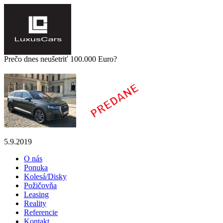
Prečo dnes neušetriť 100.000 Euro?
5.9.2019
O nás
Ponuka
Kolesá/Disky
Požičovňa
Leasing
Reality
Referencie
Kontakt