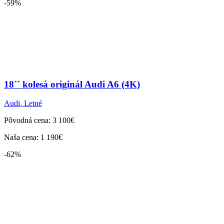
-59%
18´´ kolesá originál Audi A6 (4K)
Audi
,
Letné
Pôvodná cena: 3 100€
Naša cena: 1 190€
-62%